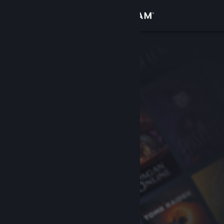
登入
商店
社群
關於
客服
變更語言
取得 Steam 行動應用程式
檢視電腦版網頁