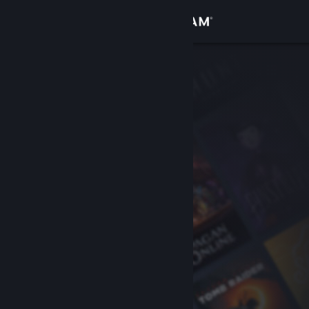
登入
商店
社群
關於
客服
變更語言
取得 Steam 行動應用程式
檢視電腦版網頁