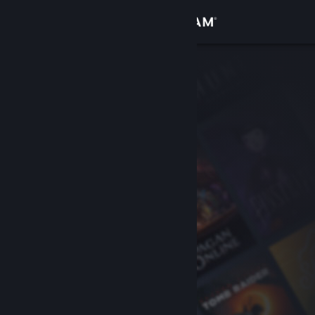
登入
商店
社群
關於
客服
變更語言
取得 Steam 行動應用程式
檢視電腦版網頁