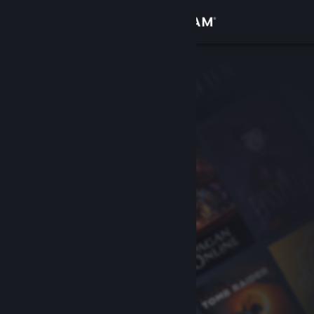
登入
商店
社群
關於
客服
變更語言
取得 Steam 行動應用程式
檢視電腦版網頁