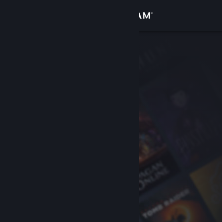
登入
商店
社群
關於
客服
變更語言
取得 Steam 行動應用程式
檢視電腦版網頁