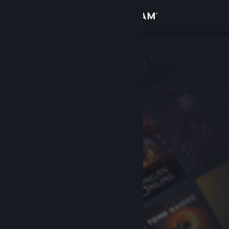
登入
商店
社群
關於
客服
變更語言
取得 Steam 行動應用程式
檢視電腦版網頁