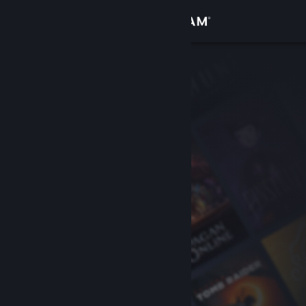
登入
商店
社群
關於
客服
變更語言
取得 Steam 行動應用程式
檢視電腦版網頁