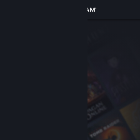
登入
商店
社群
關於
客服
變更語言
取得 Steam 行動應用程式
檢視電腦版網頁