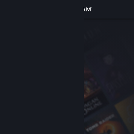
登入
商店
社群
關於
客服
變更語言
取得 Steam 行動應用程式
檢視電腦版網頁