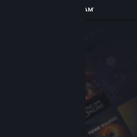
登入
商店
社群
關於
客服
變更語言
取得 Steam 行動應用程式
檢視電腦版網頁