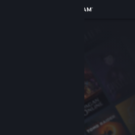
登入
商店
社群
關於
客服
變更語言
取得 Steam 行動應用程式
檢視電腦版網頁