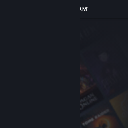
登入
商店
社群
關於
客服
變更語言
取得 Steam 行動應用程式
檢視電腦版網頁