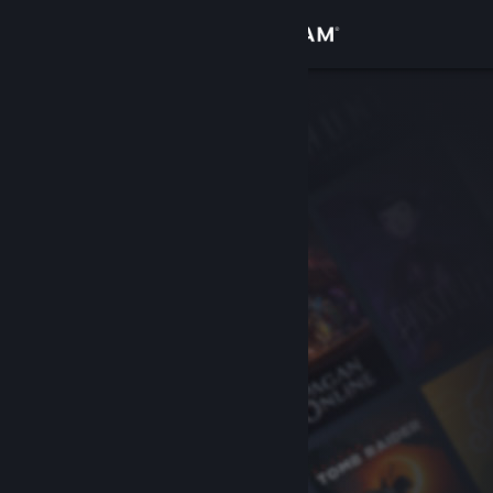
登入
商店
社群
關於
客服
變更語言
取得 Steam 行動應用程式
檢視電腦版網頁