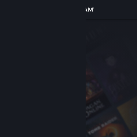
登入
商店
社群
關於
客服
變更語言
取得 Steam 行動應用程式
檢視電腦版網頁