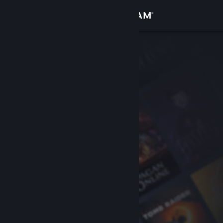
登入
商店
社群
關於
客服
變更語言
取得 Steam 行動應用程式
檢視電腦版網頁