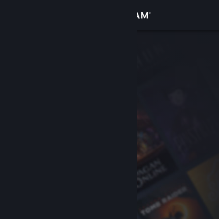
登入
商店
社群
關於
客服
變更語言
取得 Steam 行動應用程式
檢視電腦版網頁