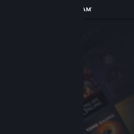
登入
商店
社群
關於
客服
變更語言
取得 Steam 行動應用程式
檢視電腦版網頁