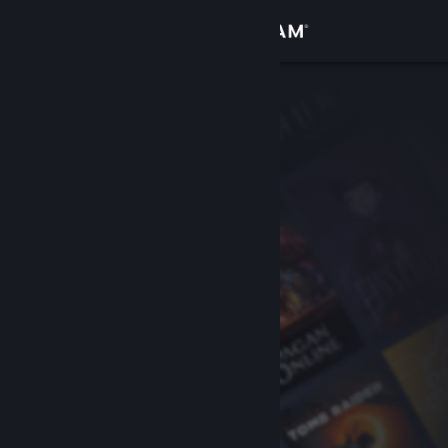
登入
商店
社群
關於
客服
變更語言
取得 Steam 行動應用程式
檢視電腦版網頁