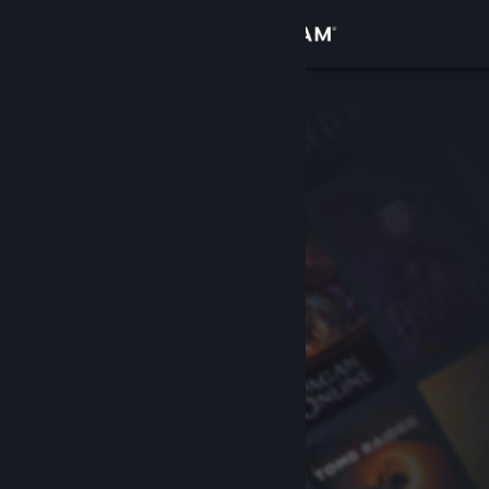
登入
商店
社群
關於
客服
變更語言
取得 Steam 行動應用程式
檢視電腦版網頁