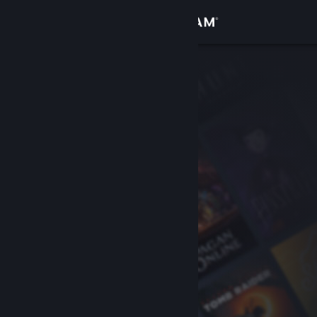
登入
商店
社群
關於
客服
變更語言
取得 Steam 行動應用程式
檢視電腦版網頁