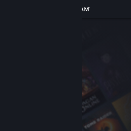
登入
商店
社群
關於
客服
變更語言
取得 Steam 行動應用程式
檢視電腦版網頁