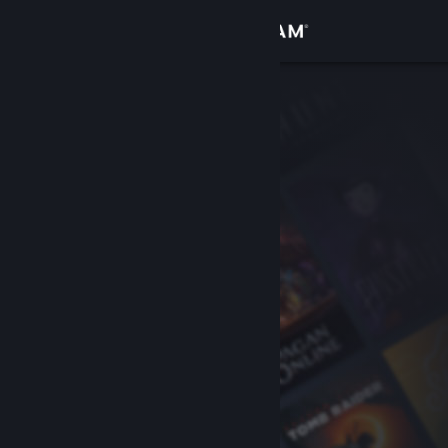
登入
商店
社群
關於
客服
變更語言
取得 Steam 行動應用程式
檢視電腦版網頁