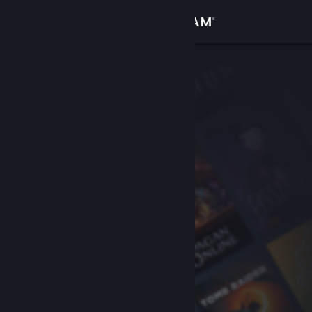
登入
商店
社群
關於
客服
變更語言
取得 Steam 行動應用程式
檢視電腦版網頁