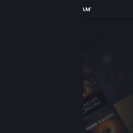
登入
商店
社群
關於
客服
變更語言
取得 Steam 行動應用程式
檢視電腦版網頁