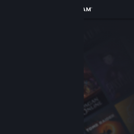
登入
商店
社群
關於
客服
變更語言
取得 Steam 行動應用程式
檢視電腦版網頁