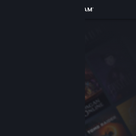
登入
商店
社群
關於
客服
變更語言
取得 Steam 行動應用程式
檢視電腦版網頁