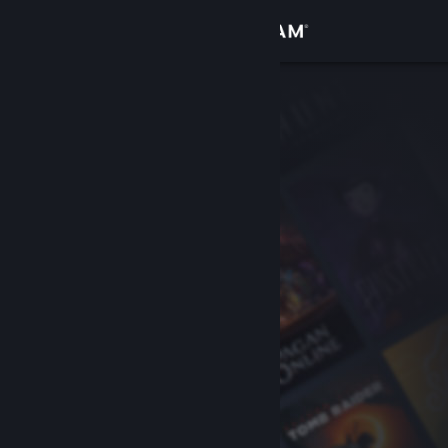
登入
商店
社群
關於
客服
變更語言
取得 Steam 行動應用程式
檢視電腦版網頁