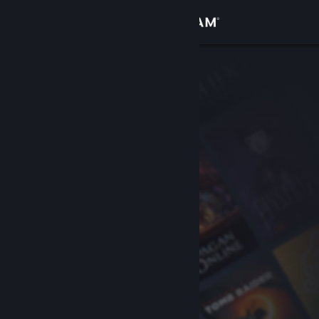
登入
商店
社群
關於
客服
變更語言
取得 Steam 行動應用程式
檢視電腦版網頁