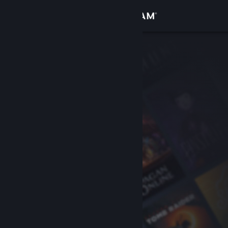
登入
商店
社群
關於
客服
變更語言
取得 Steam 行動應用程式
檢視電腦版網頁