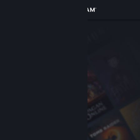
登入
商店
社群
關於
客服
變更語言
取得 Steam 行動應用程式
檢視電腦版網頁