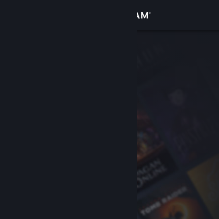
登入
商店
社群
關於
客服
變更語言
取得 Steam 行動應用程式
檢視電腦版網頁