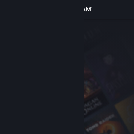
登入
商店
社群
關於
客服
變更語言
取得 Steam 行動應用程式
檢視電腦版網頁