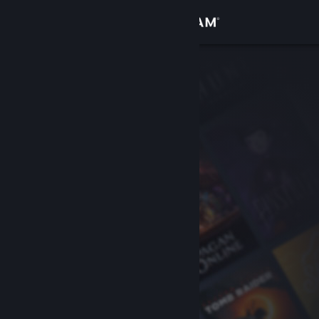
登入
商店
社群
關於
客服
變更語言
取得 Steam 行動應用程式
檢視電腦版網頁