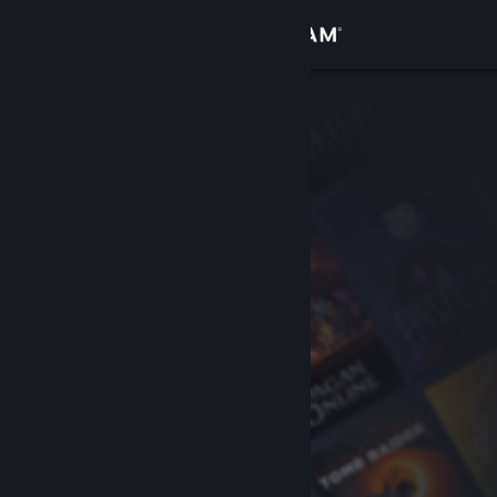
登入
商店
社群
關於
客服
變更語言
取得 Steam 行動應用程式
檢視電腦版網頁