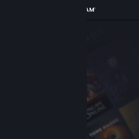
登入
商店
社群
關於
客服
變更語言
取得 Steam 行動應用程式
檢視電腦版網頁