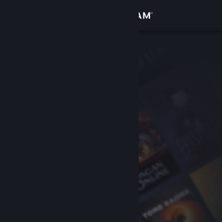
登入
商店
社群
關於
客服
變更語言
取得 Steam 行動應用程式
檢視電腦版網頁