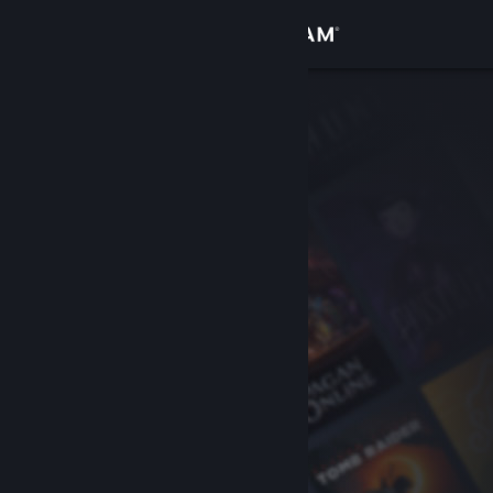
登入
商店
社群
關於
客服
變更語言
取得 Steam 行動應用程式
檢視電腦版網頁