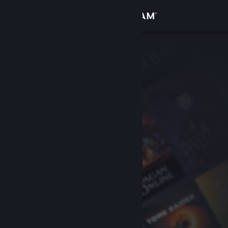
登入
商店
社群
關於
客服
變更語言
取得 Steam 行動應用程式
檢視電腦版網頁