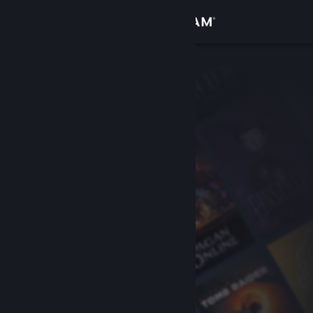
登入
商店
社群
關於
客服
變更語言
取得 Steam 行動應用程式
檢視電腦版網頁