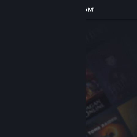
登入
商店
社群
關於
客服
變更語言
取得 Steam 行動應用程式
檢視電腦版網頁