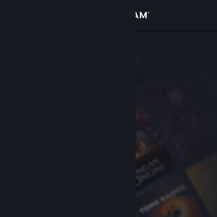
登入
商店
社群
關於
客服
變更語言
取得 Steam 行動應用程式
檢視電腦版網頁