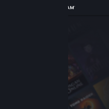
登入
商店
社群
關於
客服
變更語言
取得 Steam 行動應用程式
檢視電腦版網頁