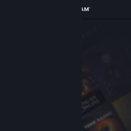
登入
商店
社群
關於
客服
變更語言
取得 Steam 行動應用程式
檢視電腦版網頁