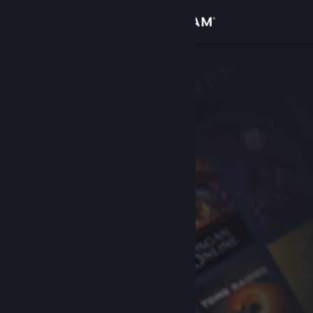
登入
商店
社群
關於
客服
變更語言
取得 Steam 行動應用程式
檢視電腦版網頁