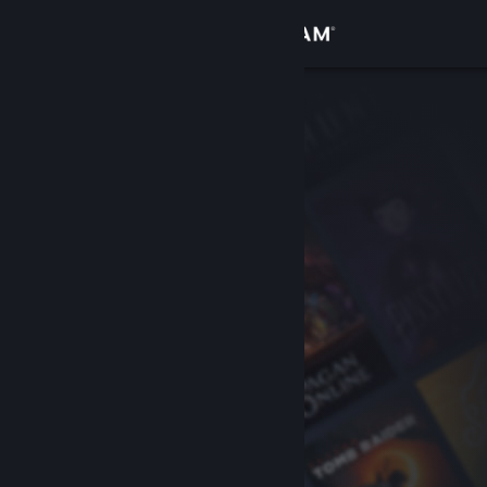
登入
商店
社群
關於
客服
變更語言
取得 Steam 行動應用程式
檢視電腦版網頁