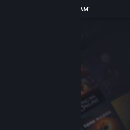
登入
商店
社群
關於
客服
變更語言
取得 Steam 行動應用程式
檢視電腦版網頁