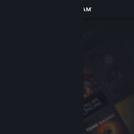
登入
商店
社群
關於
客服
變更語言
取得 Steam 行動應用程式
檢視電腦版網頁