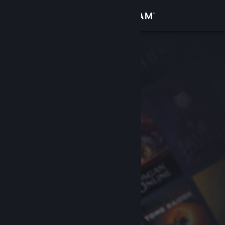
登入
商店
社群
關於
客服
變更語言
取得 Steam 行動應用程式
檢視電腦版網頁