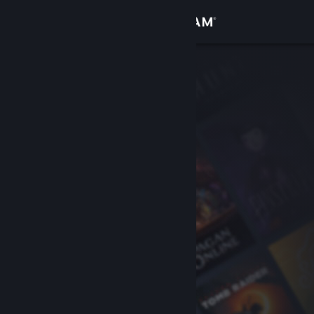
登入
商店
社群
關於
客服
變更語言
取得 Steam 行動應用程式
檢視電腦版網頁