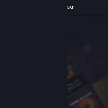
登入
商店
社群
關於
客服
變更語言
取得 Steam 行動應用程式
檢視電腦版網頁